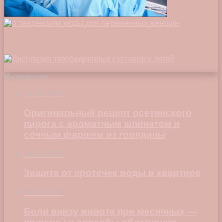
Интересное
16.02.2024
Оригинальный рецепт осетинского
пирога с ароматным шпинатом и
сочным фаршем из говядины
22.01.2020
Защита от протечек воды в квартире
06.10.2023
Боли внизу живота при месячных —