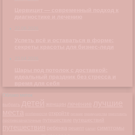
Цервицит — современный подход к
диагностике и лечению
22.06.2026
Успеть всё и оставаться в форме:
секреты красоты для бизнес-леди
23.04.2026
Шары под потолок с доставкой:
идеальный праздник без стресса и
время для себя
Облако меток
детей
лучшие
лечение
женщин
выбрать
места
откройте
особенности
питание
преимущества
приготовить
путешествий
путешествие
противозачаточные
путешествия
симптомы
ребенка
рецепт
салат