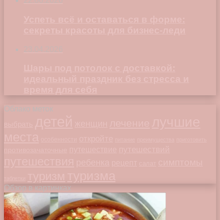
22.06.2026
Успеть всё и оставаться в форме:
секреты красоты для бизнес-леди
23.04.2026
Шары под потолок с доставкой:
идеальный праздник без стресса и
время для себя
Облако меток
детей
лучшие
лечение
женщин
выбрать
места
откройте
особенности
питание
преимущества
приготовить
путешествий
путешествие
противозачаточные
путешествия
симптомы
ребенка
рецепт
салат
туризма
туризм
таблетки
Обзор в картинках