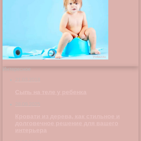
Интересное
21.03.2018
Сыпь на теле у ребенка
28.09.2025
Кровати из дерева, как стильное и
долговечное решение для вашего
интерьера