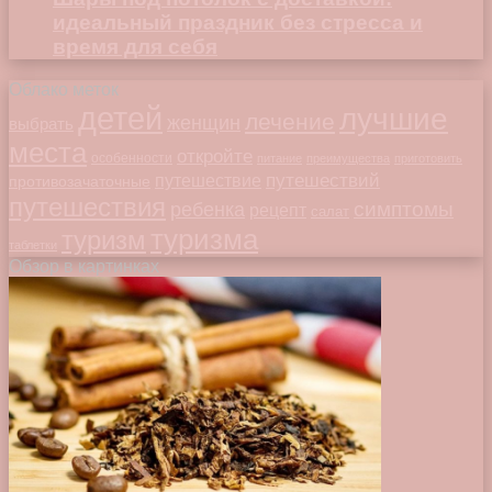
идеальный праздник без стресса и
время для себя
Облако меток
детей
лучшие
лечение
женщин
выбрать
места
откройте
особенности
питание
преимущества
приготовить
путешествий
путешествие
противозачаточные
путешествия
симптомы
ребенка
рецепт
салат
туризма
туризм
таблетки
Обзор в картинках