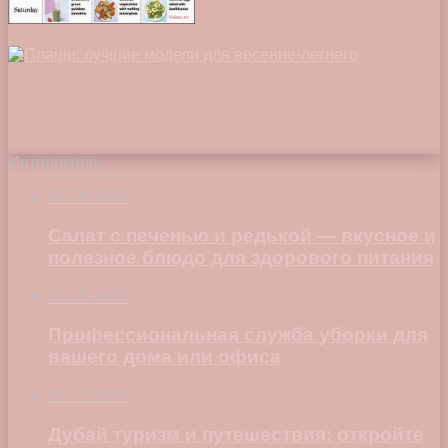
Интересное
17.04.2023
Салат с печенью и редькой — вкусное и
полезное блюдо для здорового питания
12.09.2023
Профессиональная служба уборки для
вашего дома или офиса
01.02.2024
Дубай туризм и путешествия: откройте