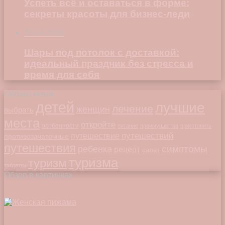
Успеть всё и оставаться в форме:
секреты красоты для бизнес-леди
23.04.2026
Шары под потолок с доставкой:
идеальный праздник без стресса и
время для себя
Облако меток
детей
лучшие
лечение
женщин
выбрать
места
откройте
особенности
питание
преимущества
приготовить
путешествий
путешествие
противозачаточные
путешествия
симптомы
ребенка
рецепт
салат
туризма
туризм
таблетки
Обзор в картинках