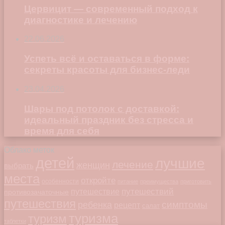
Цервицит — современный подход к
диагностике и лечению
22.06.2026
Успеть всё и оставаться в форме:
секреты красоты для бизнес-леди
23.04.2026
Шары под потолок с доставкой:
идеальный праздник без стресса и
время для себя
Облако меток
детей
лучшие
лечение
женщин
выбрать
места
откройте
особенности
питание
преимущества
приготовить
путешествий
путешествие
противозачаточные
путешествия
симптомы
ребенка
рецепт
салат
туризма
туризм
таблетки