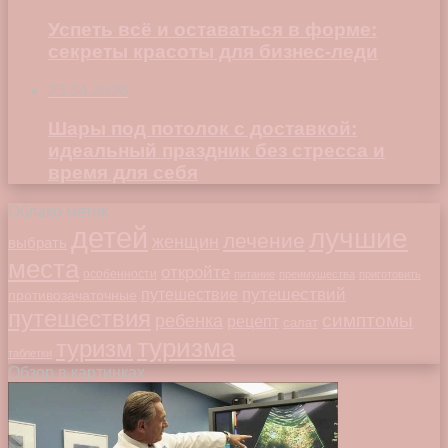
Успеть всё и оставаться в форме:
секреты красоты для бизнес-леди
23.04.2026
Шары под потолок с доставкой:
идеальный праздник без стресса и
время для себя
Облако меток
детей
лучшие
лечение
женщин
выбрать
места
откройте
особенности
питание
преимущества
приготовить
путешествий
путешествие
противозачаточные
путешествия
симптомы
ребенка
рецепт
салат
туризма
туризм
таблетки
Обзор в картинках