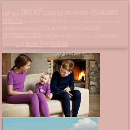
Облако меток
детей
лучшие
лечение
женщин
выбрать
места
откройте
особенности
питание
преимущества
приготовить
путешествий
путешествие
противозачаточные
путешествия
симптомы
ребенка
рецепт
салат
туризма
туризм
таблетки
Обзор в картинках