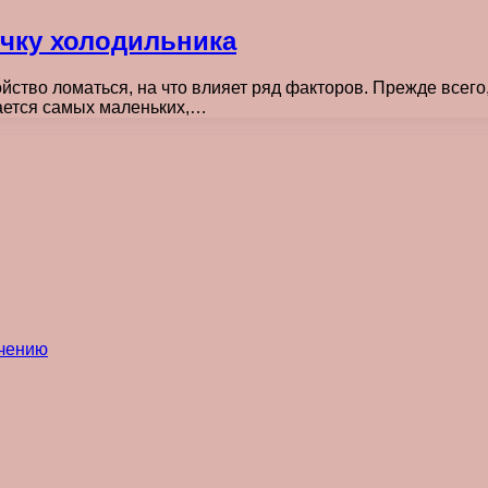
учку холодильника
ойство ломаться, на что влияет ряд факторов. Прежде всег
сается самых маленьких,…
ечению