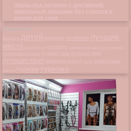
Шары под потолок с доставкой:
идеальный праздник без стресса и
время для себя
Облако меток
детей
лучшие
лечение
женщин
выбрать
места
откройте
особенности
питание
преимущества
приготовить
путешествий
путешествие
противозачаточные
путешествия
симптомы
ребенка
рецепт
салат
туризма
туризм
таблетки
Обзор в картинках