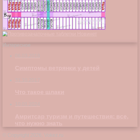
Интересное
06.03.2018
Симптомы ветрянки у детей
31.10.2017
Что такое шлаки
10.01.2024
Амритсар туризм и путешествия: все,
что нужно знать
© Copyright 2026, Vokez.ru