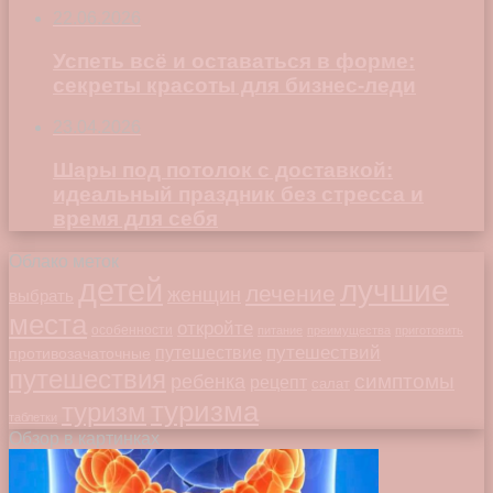
22.06.2026
Успеть всё и оставаться в форме:
секреты красоты для бизнес-леди
23.04.2026
Шары под потолок с доставкой:
идеальный праздник без стресса и
время для себя
Облако меток
детей
лучшие
лечение
женщин
выбрать
места
откройте
особенности
питание
преимущества
приготовить
путешествий
путешествие
противозачаточные
путешествия
симптомы
ребенка
рецепт
салат
туризма
туризм
таблетки
Обзор в картинках