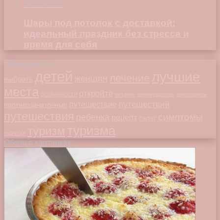
23.04.2026
Шары под потолок с доставкой:
идеальный праздник без стресса и
время для себя
Облако меток
детей
лучшие
лечение
женщин
выбрать
места
откройте
особенности
питание
преимущества
приготовить
путешествий
путешествие
противозачаточные
путешествия
симптомы
ребенка
рецепт
салат
туризма
туризм
таблетки
Обзор в картинках