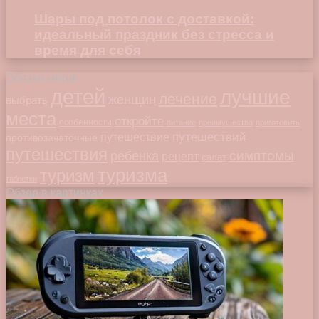
Шары под потолок с доставкой:
идеальный праздник без стресса и
время для себя
Облако меток
детей
лучшие
лечение
женщин
выбрать
места
откройте
особенности
питание
преимущества
приготовить
путешествий
путешествие
противозачаточные
путешествия
симптомы
ребенка
рецепт
салат
туризма
туризм
таблетки
Обзор в картинках