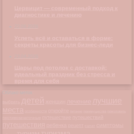
Цервицит — современный подход к
диагностике и лечению
22.06.2026
Успеть всё и оставаться в форме:
секреты красоты для бизнес-леди
23.04.2026
Шары под потолок с доставкой:
идеальный праздник без стресса и
время для себя
Облако меток
детей
лучшие
лечение
женщин
выбрать
места
откройте
особенности
питание
преимущества
приготовить
путешествий
путешествие
противозачаточные
путешествия
симптомы
ребенка
рецепт
салат
туризма
туризм