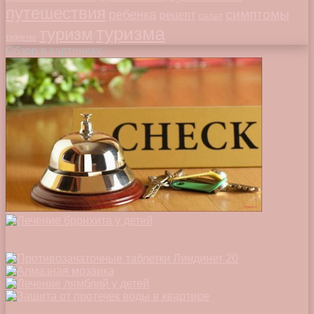
путешествия
симптомы
ребенка
рецепт
салат
туризма
туризм
таблетки
Обзор в картинках