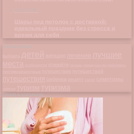
23.04.2026
Шары под потолок с доставкой:
идеальный праздник без стресса и
время для себя
Облако меток
детей
лучшие
лечение
женщин
выбрать
места
откройте
особенности
питание
преимущества
приготовить
путешествий
путешествие
противозачаточные
путешествия
симптомы
ребенка
рецепт
салат
туризма
туризм
таблетки
Обзор в картинках