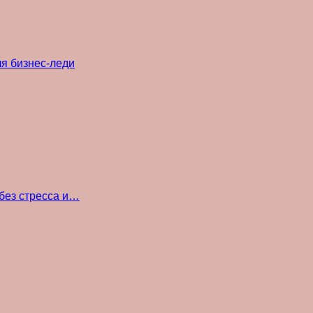
ля бизнес-леди
без стресса и…