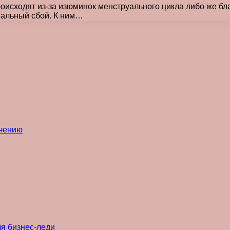
оисходят из-за изюминок менструального цикла либо же бл
нальный сбой. К ним…
ечению
ля бизнес-леди