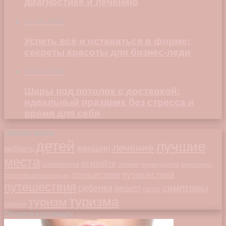
диагностике и лечению
22.06.2026
Успеть всё и оставаться в форме:
секреты красоты для бизнес-леди
23.04.2026
Шары под потолок с доставкой:
идеальный праздник без стресса и
время для себя
Облако меток
детей
лучшие
лечение
женщин
выбрать
места
откройте
особенности
питание
преимущества
приготовить
путешествий
путешествие
противозачаточные
путешествия
симптомы
ребенка
рецепт
салат
туризма
туризм
таблетки
Обзор в картинках