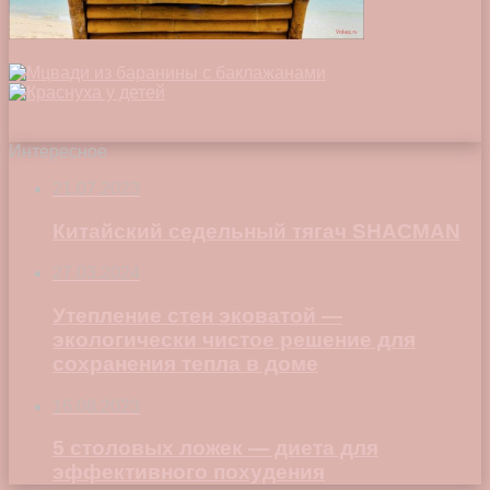
Интересное
21.07.2023
Китайский седельный тягач SHACMAN
27.03.2024
Утепление стен эковатой —
экологически чистое решение для
сохранения тепла в доме
16.08.2023
5 столовых ложек — диета для
эффективного похудения